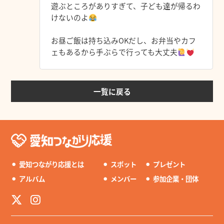
遊ぶところがありすぎて、子ども達が帰るわ
けないのよ
お昼ご飯は持ち込みOKだし、お弁当やカフ
ェもあるから手ぶらで行っても大丈夫
一覧に戻る
⚫︎
愛知つながり応援とは
⚫︎
スポット
⚫︎
プレゼント
⚫︎
アルバム
⚫︎
メンバー
⚫︎
参加企業・団体