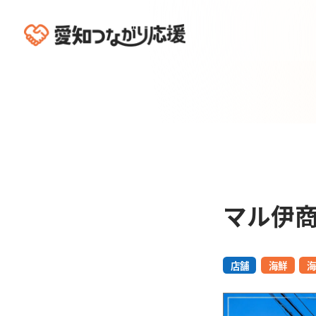
マル伊商
店舗
海鮮