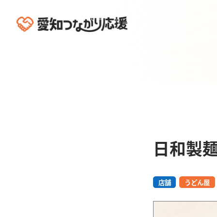
日和製
店舗
うどん屋