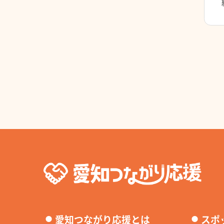
⚫︎
⚫︎
愛知つながり応援とは
スポ