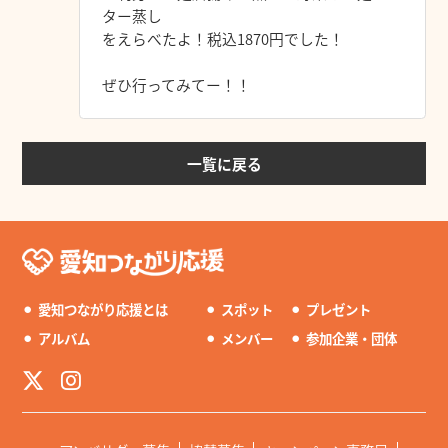
ター蒸し
をえらべたよ！税込1870円でした！
ぜひ行ってみてー！！
一覧に戻る
⚫︎
愛知つながり応援とは
⚫︎
スポット
⚫︎
プレゼント
⚫︎
アルバム
⚫︎
メンバー
⚫︎
参加企業・団体