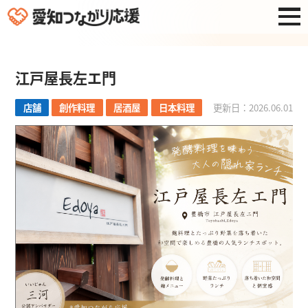
江戸屋長左エ門
店舗
創作料理
居酒屋
日本料理
更新日：2026.06.01