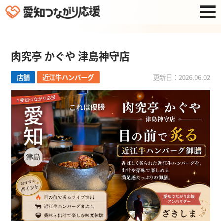
肉究亭 かぐや 津島神守店
店舗
近江牛ハンバーグ
更新日：2026.06.02