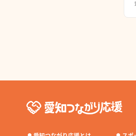
⚫︎
⚫︎
愛知つながり応援とは
スポ