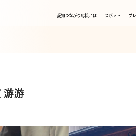
愛知つながり応援とは
スポット
プ
 游游